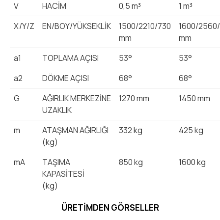
V
HACİM
0,5 m³
1 m³
X/Y/Z
EN/BOY/YÜKSEKLİK
1500/2210/730
1600/2560
mm
mm
a1
TOPLAMA AÇISI
53°
53°
a2
DÖKME AÇISI
68°
68°
G
AĞIRLIK MERKEZİNE
1270 mm
1450 mm
UZAKLIK
m
ATAŞMAN AĞIRLIĞI
332 kg
425 kg
(kg)
mA
TAŞIMA
850 kg
1600 kg
KAPASİTESİ
(kg)
ÜRETIMDEN GÖRSELLER