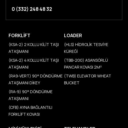
0 (332) 248 48 32
FORKLIFT
LOADER
(KSA-2) 2 KOLLU KİLİT TAŞI
(HLS) HİDROLİK TESVİYE
ATAŞMANI
KÜREĞİ
(KSA-2) 4 KOLLU KİLİT TAŞI
(TBB-200) ASANSÖRLÜ
ATAŞMANI
PANCAR KOVASI 2M³
(RA9-VERT) 90° DÖNDÜRME
(TWB) ELEVATOR WHEAT
ATAŞMANI DİKEY
BUCKET
(RA-9) 90° DÖNDÜRME
ATAŞMANI
(CFB) AYNA BAĞLANTILI
FORKLİFT KOVASI