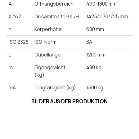
A
Öffnungsbereich
490-1800 mm
X/Y/Z
Gesamtmaße B/L/H
1425/1170/725 mm
h
Körperhöhe
680 mm
ISO 2328
ISO-Norm
3A
L
Gabellänge
1200 mm
m
Eigengewicht
480 kg
(kg)
mA
Tragfähigkeit (kg)
1500 kg
BILDER AUS DER PRODUKTION